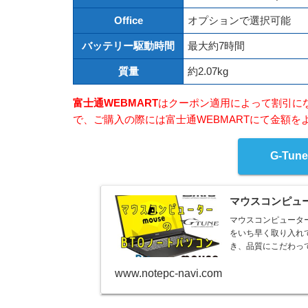
Office
オプションで選択可能
バッテリー駆動時間
最大約7時間
質量
約2.07kg
富士通WEBMART
はクーポン適用によって割引に
で、ご購入の際には富士通WEBMARTにて金額を
G-Tu
マウスコンピュ
マウスコンピュータ
をいち早く取り入れて新製品を
き、品質にこだわって
www.notepc-navi.com