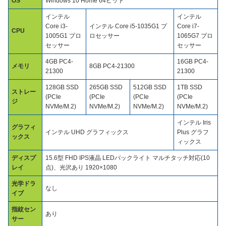
OS
Windows 10 Home 64ビット
インテル
インテル
Core i3-
インテル Core i5-1035G1 プ
Core i7-
CPU
1005G1 プロ
ロセッサー
1065G7 プロ
セッサー
セッサー
4GB PC4-
16GB PC4-
メモリ
8GB PC4-21300
21300
21300
128GB SSD
265GB SSD
512GB SSD
1TB SSD
ストレー
(PCIe
(PCIe
(PCIe
(PCIe
ジ
NVMe/M.2)
NVMe/M.2)
NVMe/M.2)
NVMe/M.2)
インテル Iris
グラフィ
インテル UHD グラフィックス
Plus グラフ
ックス
ィックス
ディスプ
15.6型 FHD IPS液晶 LEDバックライト マルチタッチ対応(10
レイ
点)、光沢あり 1920×1080
光学ドラ
なし
イブ
指紋セン
あり
サー