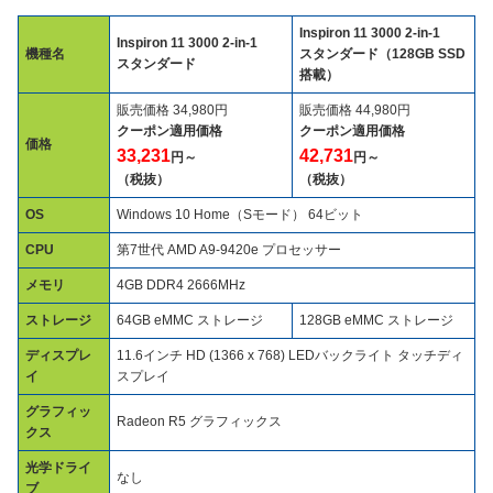
Inspiron 11 3000 2-in-1
Inspiron 11 3000 2-in-1
機種名
スタンダード（128GB SSD
スタンダード
搭載）
販売価格 34,980円
販売価格 44,980円
クーポン適用価格
クーポン適用価格
価格
33,231
42,731
円～
円～
（税抜）
（税抜）
OS
Windows 10 Home（Sモード） 64ビット
CPU
第7世代 AMD A9-9420e プロセッサー
メモリ
4GB DDR4 2666MHz
ストレージ
64GB eMMC ストレージ
128GB eMMC ストレージ
ディスプレ
11.6インチ HD (1366 x 768) LEDバックライト タッチディ
イ
スプレイ
グラフィッ
Radeon R5 グラフィックス
クス
光学ドライ
なし
ブ