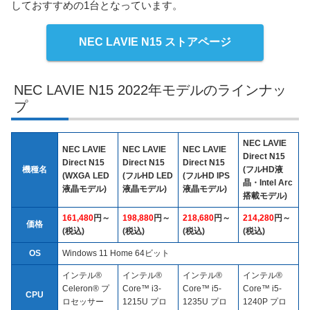
しておすすめの1台となっています。
NEC LAVIE N15 ストアページ
NEC LAVIE N15 2022年モデルのラインナッ
プ
NEC LAVIE
NEC LAVIE
NEC LAVIE
NEC LAVIE
Direct N15
Direct N15
Direct N15
Direct N15
機種名
(フルHD液
(WXGA LED
(フルHD LED
(フルHD IPS
晶・Intel Arc
液晶モデル)
液晶モデル)
液晶モデル)
搭載モデル)
161,480
円～
198,880
円～
218,680
円～
214,280
円～
価格
(税込)
(税込)
(税込)
(税込)
OS
Windows 11 Home 64ビット
インテル®
インテル®
インテル®
インテル®
Celeron® プ
Core™ i3-
Core™ i5-
Core™ i5-
CPU
ロセッサー
1215U プロ
1235U プロ
1240P プロ