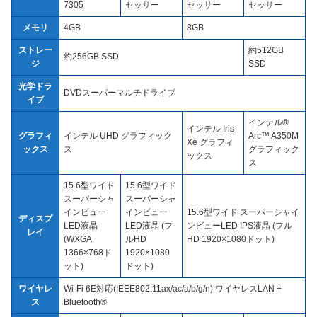
7305
セッサー
セッサー
セッサー
メモリ
4GB
8GB
ストレー
約512GB
約256GB SSD
ジ
SSD
光学ドラ
DVDスーパーマルチドライブ
イブ
インテル®
インテル Iris
グラフィ
インテル UHD グラフィック
Arc™ A350M
Xe グラフィ
ックス
ス
グラフィック
ックス
ス
15.6型ワイド
15.6型ワイド
スーパーシャ
スーパーシャ
インビュー
インビュー
15.6型ワイド スーパーシャイ
ディスプ
LED液晶
LED液晶 (フ
ンビューLED IPS液晶 (フル
レイ
(WXGA
ルHD
HD 1920×1080ドット)
1366×768ド
1920×1080
ット)
ドット)
ワイヤレ
Wi-Fi 6E対応(IEEE802.11ax/ac/a/b/g/n) ワイヤレスLAN +
ス
Bluetooth®