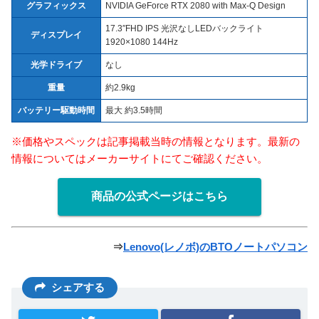
グラフィックス
NVIDIA GeForce RTX 2080 with Max-Q Design
17.3″FHD IPS 光沢なしLEDバックライト
ディスプレイ
1920×1080 144Hz
光学ドライブ
なし
重量
約2.9kg
バッテリー駆動時間
最大 約3.5時間
※価格やスペックは記事掲載当時の情報となります。最新の
情報についてはメーカーサイトにてご確認ください。
商品の公式ページはこちら
⇒
Lenovo(レノボ)のBTOノートパソコン
シェアする