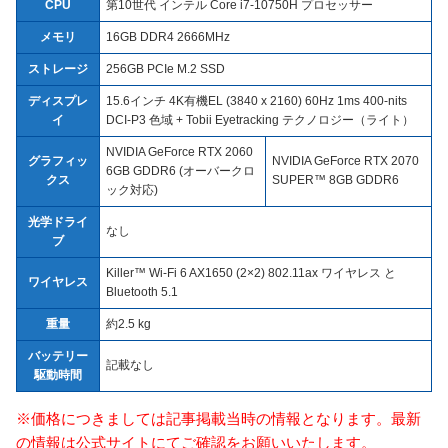
CPU
第10世代 インテル Core i7-10750H プロセッサー
メモリ
16GB DDR4 2666MHz
ストレージ
256GB PCIe M.2 SSD
ディスプレ
15.6インチ 4K有機EL (3840 x 2160) 60Hz 1ms 400-nits
イ
DCI-P3 色域 + Tobii Eyetracking テクノロジー（ライト）
NVIDIA GeForce RTX 2060
グラフィッ
NVIDIA GeForce RTX 2070
6GB GDDR6 (オーバークロ
クス
SUPER™ 8GB GDDR6
ック対応)
光学ドライ
なし
ブ
Killer™ Wi-Fi 6 AX1650 (2×2) 802.11ax ワイヤレス と
ワイヤレス
Bluetooth 5.1
重量
約2.5 kg
バッテリー
記載なし
駆動時間
※価格につきましては記事掲載当時の情報となります。最新
の情報は公式サイトにてご確認をお願いいたします。