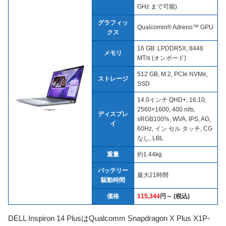
GHz まで可能)
グラフィッ
Qualcomm® Adreno™ GPU
クス
16 GB: LPDDR5X, 8448
メモリ
MT/s (オンボード)
512 GB, M.2, PCIe NVMe,
ストレージ
SSD
14.0インチ QHD+, 16:10,
2560×1600, 400 nits,
ディスプレ
sRGB100%, WVA, IPS, AG,
イ
60Hz, イン セル タッチ, CG
なし, LBL
重量
約1.44kg
バッテリー
最大21時間
駆動時間
価格
115,344
円～ (税込)
DELL Inspiron 14 PlusはQualcomm Snapdragon X Plus X1P-