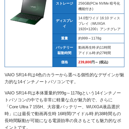
ストレージ
256GB(PCIe NVMe 暗号化
機能付き)
14.0型ワイド 16:10 ディス
ディスプレ
プレイ（WUXGA
イ
1920×1200）アンチグレア
重量
約999～1178g
バッテリー
動画再生時 約11時間
駆動時間
アイドル時 約27時間
価格
239,800
円～ (税込)
VAIO SR14-Rは4色のカラーから選べる個性的なデザインが魅
力的な14インチノートパソコンです。
VAIO SR14-Rは本体重量約999g～1178gという14インチノー
トパソコンの中でも非常に軽量な点が魅力的で、さらに
「Core Ultra 7 155H、大容量バッテリー、WUXGA液晶選択
時」には最長で動画再生時 16時間/アイドル時 約38時間もの
長時間駆動が可能になる電源効率の良さもとても魅力的なポ
イントです。