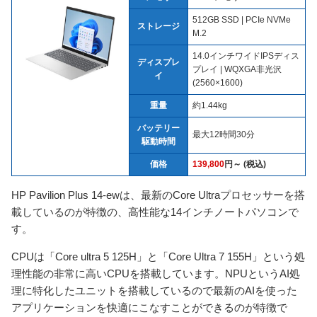
512GB SSD | PCIe NVMe
ストレージ
M.2
14.0インチワイドIPSディス
ディスプレ
プレイ | WQXGA非光沢
イ
(2560×1600)
重量
約1.44kg
バッテリー
最大12時間30分
駆動時間
価格
139,800
円～ (税込)
HP Pavilion Plus 14-ewは、最新のCore Ultraプロセッサーを搭
載しているのが特徴の、高性能な14インチノートパソコンで
す。
CPUは「Core ultra 5 125H」と「Core Ultra 7 155H」という処
理性能の非常に高いCPUを搭載しています。NPUというAI処
理に特化したユニットを搭載しているので最新のAIを使った
アプリケーションを快適にこなすことができるのが特徴で