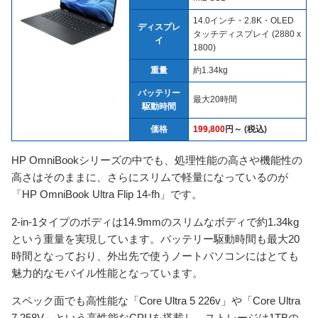
14.0インチ・2.8K・OLED
ディスプレ
タッチディスプレイ (2880 x
イ
1800)
重量
約1.34kg
バッテリー
最大20時間
駆動時間
価格
199,800
円～ (税込)
HP OmniBookシリーズの中でも、処理性能の高さや機能性の
高さはそのままに、さらにスリムで軽量になっているのが
「HP OmniBook Ultra Flip 14-fh」です。
2-in-1タイプのボディは14.9mmのスリムなボディで約1.34kg
という重量を実現しています。バッテリー駆動時間も最大20
時間となっており、外出先で使うノートパソコンにはとても
魅力的なモバイル性能となっています。
スペック面でも高性能な「Core Ultra 5 226v」や「Core Ultra
7 258V」という高性能なCPUを搭載し、ストレージは1TBの