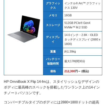
グラフィッ
インテル® Arc™ グラフィッ
クス
クス 130V
メモリ
16GB
512GB PCIe® Gen4
ストレージ
NVMe™ M.2 SSD
14.0インチ・2.8K・OLED
ディスプレ
タッチディスプレイ (2880 x
イ
1800)
重量
約1.39kg
バッテリー
最大17時間30分
駆動時間
価格
212,300
円～ (税込)
HP OmniBook X Flip 14-fmは、スタイリッシュなデザインの
ボディに最高峰のスペックを搭載したワンランク上の14イン
チノートパソコンです。
コンバーチブルタイプのボディには2880×1800ドットの超高