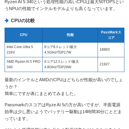
Ryzen AI 5 340という処理性能の高いCPUは最大50TOPSとい
うNPUの性能でインテルモデルよりも高くなっています。
CPUの比較
PassMarkス
CPU
性能
コア
Intel Core Ultra 5
8コア8スレッド/最大
18883
226V
4.5GHz/TDP17W
AMD Ryzen AI 5 PRO
6コア12スレッド/最大
21927
340
4.8GHz/TDP28W
最新のインテルとAMDのCPUはどちらが性能が高いのでしょ
うか？
簡単にですが表にまとめてみました。
PassmarkのスコアはRyze AI 5の方が高いですが、半面電源
効率は少し悪いようでバッテリー駆動は14時間30分にとどま
っています。