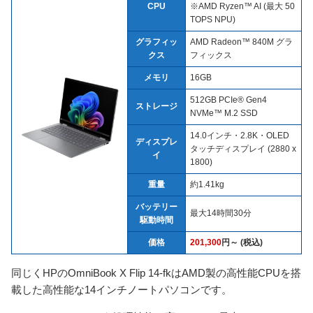
CPU
※AMD Ryzen™ AI (最大 50
TOPS NPU)
グラフィッ
AMD Radeon™ 840M グラ
クス
フィックス
メモリ
16GB
512GB PCIe® Gen4
ストレージ
NVMe™ M.2 SSD
14.0インチ・2.8K・OLED
ディスプレ
タッチディスプレイ (2880 x
イ
1800)
重量
約1.41kg
バッテリー
最大14時間30分
駆動時間
価格
201,300
円～ (税込)
同じくHPのOmniBook X Flip 14-fkはAMD製の高性能CPUを搭
載した高性能な14インチノートパソコンです。