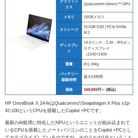
グラフィッ
Qualcomm® Adreno™ GPU
クス
メモリ
16GBメモリ
512GB SSD | PCIe NVMe
ストレージ
M.2
14.0インチ・2.2K・IPSタッ
ディスプレ
チディスプレイ
イ
（2240×1400
重量
約1.34kg
バッテリー
最大24時間
駆動時間
価格
169,800
円～ (税込)
HP OmniBook X 14-feはQualcommのSnapdragon X Plus x1p-
42-100というCPUを搭載したCopilot +PCです。
最新のAI処理に特化したNPUというユニットが組み込まれて
いるCPUを搭載したノートパソコンのことをCopilot +PCとし
てカテゴライズしているのですが、そのうちの1台ということ