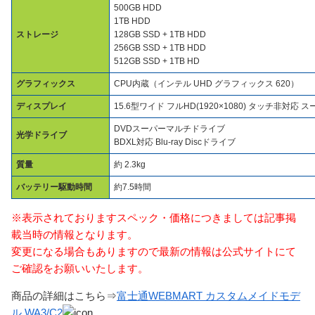
500GB HDD
1TB HDD
ストレージ
128GB SSD + 1TB HDD
256GB SSD + 1TB HDD
512GB SSD + 1TB HD
グラフィックス
CPU内蔵（インテル UHD グラフィックス 620）
ディスプレイ
15.6型ワイド フルHD(1920×1080) タッチ非対応
DVDスーパーマルチドライブ
光学ドライブ
BDXL対応 Blu-ray Discドライブ
質量
約 2.3kg
バッテリー駆動時間
約7.5時間
※表示されておりますスペック・価格につきましては記事掲
載当時の情報となります。
変更になる場合もありますので最新の情報は公式サイトにて
ご確認をお願いいたします。
商品の詳細はこちら⇒
富士通WEBMART カスタムメイドモデ
ル WA3/C2