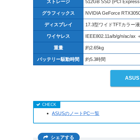
ストレージ
512GB SSD (PCI Express
グラフィックス
NVIDIA GeForce RTX3050
ディスプレイ
17.3型ワイドTFTカラー液晶 
ワイヤレス
IEEE802.11a/b/g/n/ac/ax ＋
重量
約2.65kg
バッテリー駆動時間
約5.3時間
ASUS 
ASUSのノートPC一覧
シェアする