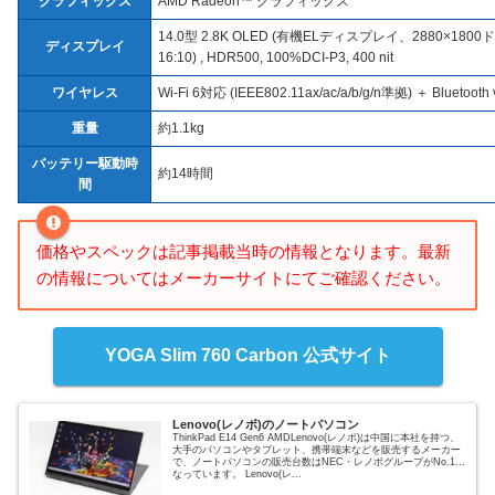
グラフィックス
AMD Radeon™ グラフィックス
14.0型 2.8K OLED (有機ELディスプレイ、2880×180
ディスプレイ
16:10) , HDR500, 100%DCI-P3, 400 nit
ワイヤレス
Wi-Fi 6対応 (IEEE802.11ax/ac/a/b/g/n準拠) ＋ Bluetooth 
重量
約1.1kg
バッテリー駆動時
約14時間
間
価格やスペックは記事掲載当時の情報となります。最新
の情報についてはメーカーサイトにてご確認ください。
YOGA Slim 760 Carbon 公式サイト
Lenovo(レノボ)のノートパソコン
ThinkPad E14 Gen6 AMDLenovo(レノボ)は中国に本社を持つ、
大手のパソコンやタブレット、携帯端末などを販売するメーカー
で、ノートパソコンの販売台数はNEC・レノボグループがNo.1と
なっています。 Lenovo(レ...