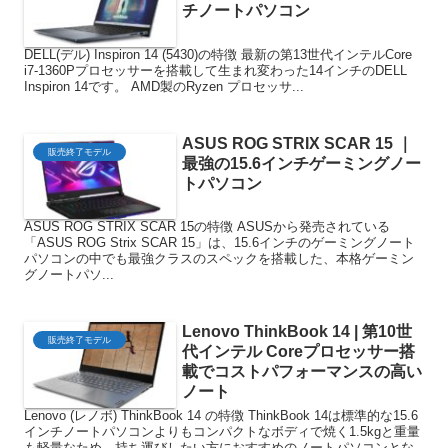
チノートパソコン
DELL(デル) Inspiron 14 (5430)の特徴 最新の第13世代インテルCore
i7-1360Pプロセッサーを搭載して生まれ変わった14インチのDELL
Inspiron 14です。 AMD製のRyzen プロセッサ...
ASUS ROG STRIX SCAR 15 ｜
販売終了モデル
最強の15.6インチゲーミングノー
トパソコン
ASUS ROG STRIX SCAR 15の特徴 ASUSから発売されている
「ASUS ROG Strix SCAR 15」は、15.6インチのゲーミングノート
パソコンの中でも最強クラスのスペックを搭載した、本格ゲーミン
グノートパソ...
Lenovo ThinkBook 14 | 第10世
販売終了モデル
代インテル Coreプロセッサー搭
載でコストパフォーマンスの高い
ノート
Lenovo (レノボ) ThinkBook 14 の特徴 ThinkBook 14は標準的な15.6
インチノートパソコンよりもコンパクトなボディで焼く1.5kgと重量
も軽量なため、持ち運びしたい方におすすめのノートパソコンとな