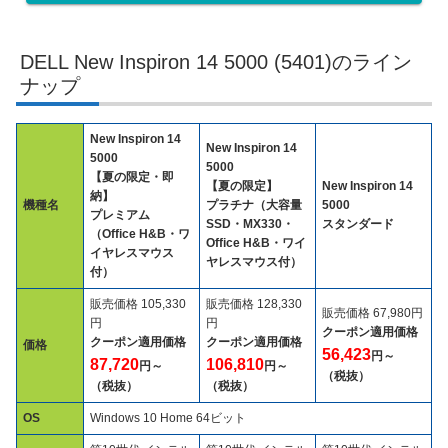
DELL New Inspiron 14 5000 (5401)のライン
ナップ
New Inspiron 14
New Inspiron 14
5000
5000
【夏の限定・即
【夏の限定】
New Inspiron 14
納】
機種名
プラチナ（大容量
5000
プレミアム
SSD・MX330・
スタンダード
（Office H&B・ワ
Office H&B・ワイ
イヤレスマウス
ヤレスマウス付）
付）
販売価格 105,330
販売価格 128,330
販売価格 67,980円
円
円
クーポン適用価格
クーポン適用価格
クーポン適用価格
価格
56,423
円～
87,720
106,810
円～
円～
（税抜）
（税抜）
（税抜）
OS
Windows 10 Home 64ビット