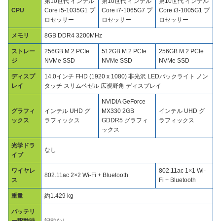
第10世代 インテル
第10世代 インテル
第10世代 インテル
CPU
Core i5-1035G1 プ
Core i7-1065G7 プ
Core i3-1005G1 プ
ロセッサー
ロセッサー
ロセッサー
メモリ
8GB DDR4 3200MHz
ストレー
256GB M.2 PCIe
512GB M.2 PCIe
256GB M.2 PCIe
ジ
NVMe SSD
NVMe SSD
NVMe SSD
ディスプ
14.0インチ FHD (1920 x 1080) 非光沢 LEDバックライト ノン
レイ
タッチ スリムベゼル 広視野角 ディスプレイ
NVIDIA GeForce
グラフィ
インテル UHD グ
MX330 2GB
インテル UHD グ
ックス
ラフィックス
GDDR5 グラフィ
ラフィックス
ックス
光学ドラ
なし
イブ
ワイヤレ
802.11ac 1×1 Wi-
802.11ac 2×2 Wi-Fi + Bluetooth
ス
Fi + Bluetooth
重量
約1.429 kg
バッテリ