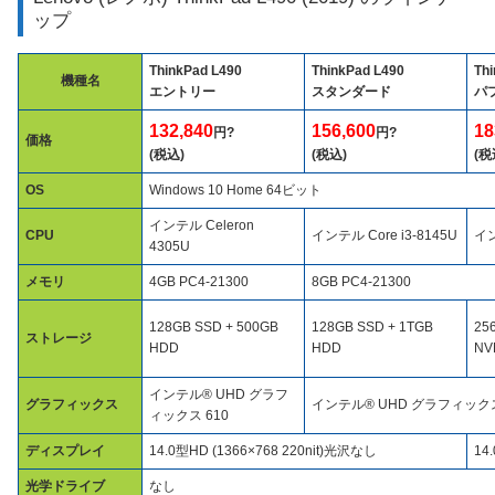
ップ
ThinkPad L490
ThinkPad L490
Th
機種名
エントリー
スタンダード
パ
132,840
156,600
18
円?
円?
価格
(税込)
(税込)
(税
OS
Windows 10 Home 64ビット
インテル Celeron
CPU
インテル Core i3-8145U
イン
4305U
メモリ
4GB PC4-21300
8GB PC4-21300
128GB SSD + 500GB
128GB SSD + 1TGB
25
ストレージ
HDD
HDD
NV
インテル® UHD グラフ
グラフィックス
インテル® UHD グラフィックス
ィックス 610
ディスプレイ
14.0型HD (1366×768 220nit)光沢なし
14
光学ドライブ
なし