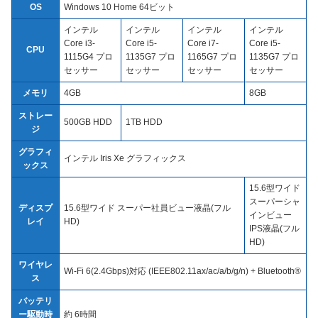
OS
Windows 10 Home 64ビット
インテル
インテル
インテル
インテル
Core i3-
Core i5-
Core i7-
Core i5-
CPU
1115G4 プロ
1135G7 プロ
1165G7 プロ
1135G7 プロ
セッサー
セッサー
セッサー
セッサー
メモリ
4GB
8GB
ストレー
500GB HDD
1TB HDD
ジ
グラフィ
インテル Iris Xe グラフィックス
ックス
15.6型ワイド
スーパーシャ
ディスプ
15.6型ワイド スーパー社員ビュー液晶(フル
インビュー
レイ
HD)
IPS液晶(フル
HD)
ワイヤレ
Wi-Fi 6(2.4Gbps)対応 (IEEE802.11ax/ac/a/b/g/n) + Bluetooth®
ス
バッテリ
ー駆動時
約 6時間