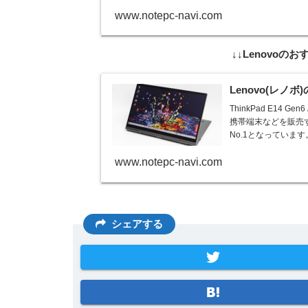
www.notepc-navi.com
↓↓Lenovo
Lenovo(レノ
ThinkPad E14
携帯端末などを販売
No.1となっています。 L
www.notepc-navi.com
シェアする