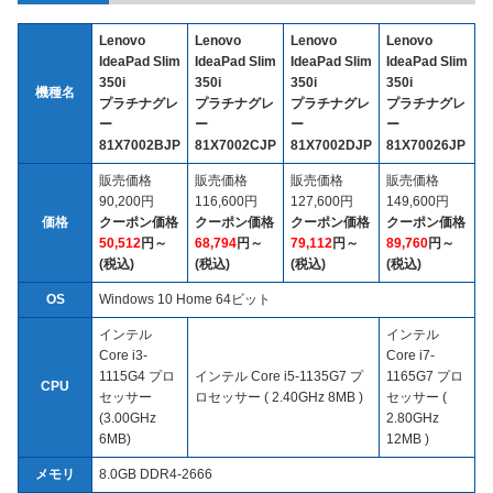
Lenovo
Lenovo
Lenovo
Lenovo
IdeaPad Slim
IdeaPad Slim
IdeaPad Slim
IdeaPad Slim
350i
350i
350i
350i
機種名
プラチナグレ
プラチナグレ
プラチナグレ
プラチナグレ
ー
ー
ー
ー
81X7002BJP
81X7002CJP
81X7002DJP
81X70026JP
販売価格
販売価格
販売価格
販売価格
90,200円
116,600円
127,600円
149,600円
価格
クーポン価格
クーポン価格
クーポン価格
クーポン価格
50,512
円～
68,794
円～
79,112
円～
89,760
円～
(税込)
(税込)
(税込)
(税込)
OS
Windows 10 Home 64ビット
インテル
インテル
Core i3-
Core i7-
1115G4 プロ
インテル Core i5-1135G7 プ
1165G7 プロ
CPU
セッサー
ロセッサー ( 2.40GHz 8MB )
セッサー (
(3.00GHz
2.80GHz
6MB)
12MB )
メモリ
8.0GB DDR4-2666