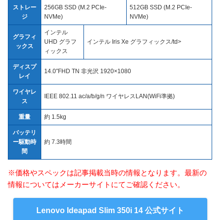
ストレー
256GB SSD (M.2 PCIe-
512GB SSD (M.2 PCIe-
ジ
NVMe)
NVMe)
インテル
グラフィ
UHD グラフ
インテル Iris Xe グラフィックス/td>
ックス
ィックス
ディスプ
14.0″FHD TN 非光沢 1920×1080
レイ
ワイヤレ
IEEE 802.11 ac/a/b/g/n ワイヤレスLAN(WiFi準拠)
ス
重量
約 1.5kg
バッテリ
ー駆動時
約 7.3時間
間
※価格やスペックは記事掲載当時の情報となります。最新の
情報についてはメーカーサイトにてご確認ください。
Lenovo Ideapad Slim 350i 14 公式サイト