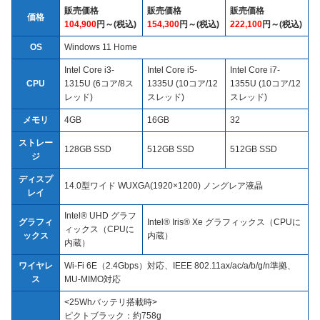
販売価格
販売価格
販売価格
価格
104,900
円～(税込)
154,300
円～(税込)
222,100
円～(税込)
OS
Windows 11 Home
Intel Core i3-
Intel Core i5-
Intel Core i7-
CPU
1315U (6コア/8ス
1335U (10コア/12
1355U (10コア/12
レッド)
スレッド)
スレッド)
メモリ
4GB
16GB
32
ストレー
128GB SSD
512GB SSD
512GB SSD
ジ
ディスプ
14.0型ワイド WUXGA(1920×1200) ノングレア液晶
レイ
Intel® UHD グラフ
グラフィ
Intel® Iris® Xe グラフィックス（CPUに
ィックス（CPUに
ックス
内蔵）
内蔵）
ワイヤレ
Wi-Fi 6E（2.4Gbps）対応、IEEE 802.11ax/ac/a/b/g/n準拠、
ス
MU-MIMO対応
<25Whバッテリ搭載時>
ピクトブラック：約758g