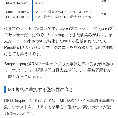
22129
Plus X1P-64-100
TOPS
Snapdragon® X
12 コア、最大 3.4GHz、デュアルコアブ
23258
Elite X1E-80-100
ースト最大4.0GHz、NPU最大 45 TOPS
今までのノートパソコンですとCore iプロセッサーやRyzenプ
ロセッサーだったので、Snapdragonはまだ馴染みがありませ
んが、コアの多さやAIに特化したNPUが搭載されていたり、
PassMarkというベンチマークスコアを見る限りでは処理性能
はとても高そうです。
SnapdragonはARMアーキテクチャの電源効率の良さが特徴の
ようでバッテリー駆動時間は最大21時間という長時間駆動が
可能となっています。
MIL規格に準拠する堅牢性の高さ
DELL Inspiron 14 Plus 7441は、MIL規格という米軍調達基準の
厳しいテストをクリアする堅牢性・耐久性の高いボディが魅
力のモデルです。