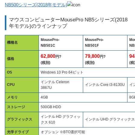
NB500シリーズ(2018年モデル)
マウスコンピューターMousePro NB5シリーズ(2018
年モデル)のラインナップ
MousePro-
MousePro-
Mo
機種名
NB501C
NB501F
NB
62,800
79,800
94
円?
円?
価格
(税別)
(税別)
(税
OS
Windows 10 Pro 64ビット
インテル Celeron
CPU
インテル Core i3-8130U
イン
3867U
メモリ
4GB
8G
ストレージ
500GB HDD
インテル HD グラフィッ
グラフィックス
インテル UHD グラフィックス 
クス 610
光学ドライブ
オプション ※BTO選択可能