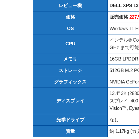
レビュー機
DELL XPS 13
価格
販売価格
227,
OS
Windows 11 H
インテル® Cor
CPU
GHz まで可能
メモリ
16GB LPDDR
ストレージ
512GB M.2 P
グラフィックス
NVIDIA GeF
13.4” 3K 
ディスプレイ
スプレイ, 400 n
Vision™, Eyes
光学ドライブ
なし
質量
約 1.17kg 