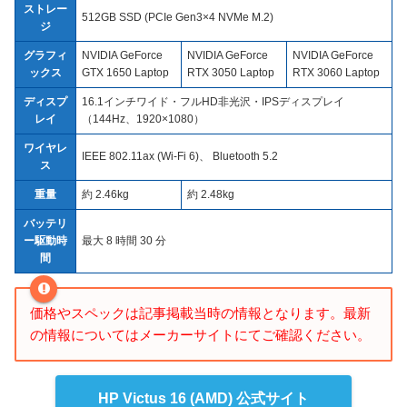
ストレー
512GB SSD (PCIe Gen3×4 NVMe M.2)
ジ
グラフィ
NVIDIA GeForce
NVIDIA GeForce
NVIDIA GeForce
ックス
GTX 1650 Laptop
RTX 3050 Laptop
RTX 3060 Laptop
ディスプ
16.1インチワイド・フルHD非光沢・IPSディスプレイ
レイ
（144Hz、1920×1080）
ワイヤレ
IEEE 802.11ax (Wi-Fi 6)、 Bluetooth 5.2
ス
重量
約 2.46kg
約 2.48kg
バッテリ
ー駆動時
最大 8 時間 30 分
間
価格やスペックは記事掲載当時の情報となります。最新
の情報についてはメーカーサイトにてご確認ください。
HP Victus 16 (AMD) 公式サイト