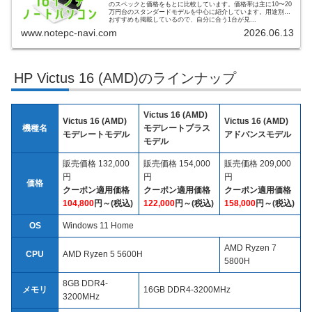
のスペックと価格をもとに比較しています。価格帯は主に10〜20
万円台のスタンダードモデルを中心に紹介しています。用途別の
おすすめも掲載しているので、自分に合う1台が見...
www.notepc-navi.com
2026.06.13
HP Victus 16 (AMD)のラインナップ
Victus 16 (AMD)
Victus 16 (AMD)
Victus 16 (AMD)
機種名
モデレートプラス
モデレートモデル
アドバンスモデル
モデル
販売価格 132,000
販売価格 154,000
販売価格 209,000
円
円
円
価格
クーポン適用価格
クーポン適用価格
クーポン適用価格
104,800
円～(税込)
122,000
円～(税込)
158,000
円～(税込)
OS
Windows 11 Home
AMD Ryzen 7
CPU
AMD Ryzen 5 5600H
5800H
8GB DDR4-
メモリ
16GB DDR4-3200MHz
3200MHz