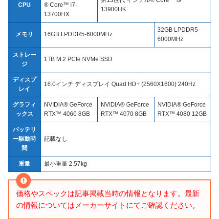
第13世代 インテル® Core™ i9
CPU
® Core™ i7-
13900HK
13700HX
32GB LPDDR5-
メモリ
16GB LPDDR5-6000MHz
6000MHz
ストレー
1TB M.2 PCIe NVMe SSD
ジ
ディスプ
16.0インチ ディスプレイ Quad HD+ (2560X1600) 240Hz
レイ
グラフィ
NVIDIA® GeForce
NVIDIA® GeForce
NVIDIA® GeForce
ックス
RTX™ 4060 8GB
RTX™ 4070 8GB
RTX™ 4080 12GB
バッテリ
ー駆動時
記載なし
間
重量
最小重量 2.57kg
価格やスペックは記事掲載当時の情報となります。最新
の情報についてはメーカーサイトにてご確認ください。