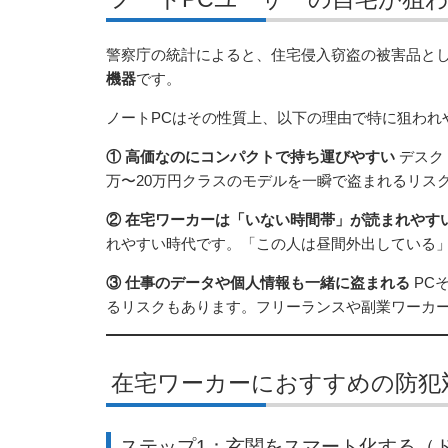
警察庁の統計によると、住宅侵入窃盗の被害品と
機器
です。
ノートPCはその性質上、以下の理由で特に狙われ
① 高価なのにコンパクトで持ち運びやすい
デスク
万〜20万円クラスのモデルを一瞬で盗まれるリス
② 在宅ワーカーは「いない時間帯」が読まれやす
れやすい時代です。「この人は昼間外出している
③ 仕事のデータや個人情報も一緒に盗まれる
PC
るリスクもあります。フリーランスや副業ワーカ
在宅ワーカーにおすすめの防犯
ステップ1：玄関をスマート化する（