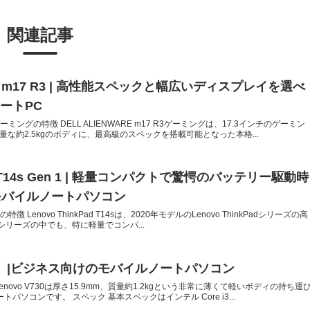
関連記事
ARE m17 R3 | 高性能スペックと幅広いディスプレイを選べ
ートPC
 R3ゲーミングの特徴 DELL ALIENWARE m17 R3ゲーミングは、17.3インチのゲーミン
な約2.5kgのボディに、最高級のスペックを搭載可能となった本格...
Pad T14s Gen 1 | 軽量コンパクトで驚愕のバッテリー駆動時
モバイルノートパソコン
Gen 1の特徴 Lenovo ThinkPad T14sは、2020年モデルのLenovo ThinkPadシリーズの高
 Tシリーズの中でも、特に軽量でコンパ...
 （13）|ビジネス向けのモバイルノートパソコン
特徴 Lenovo V730は厚さ15.9mm、質量約1.2kgという非常に薄くて軽いボディの持ち運
ソコンです。 スペック 基本スペックはインテル Core i3...