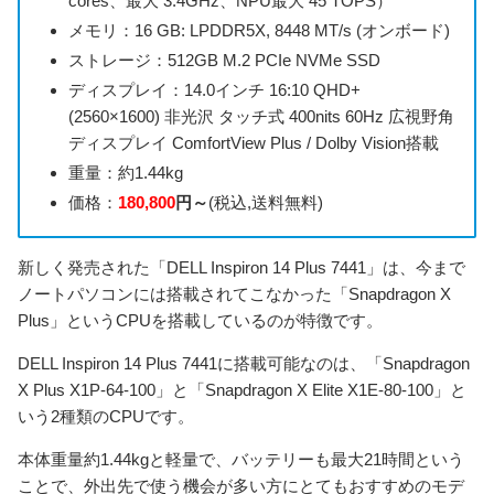
cores、最大 3.4GHz、NPU最大 45 TOPS）
メモリ：
16 GB: LPDDR5X, 8448 MT/s (オンボード)
ストレージ：
512GB M.2 PCIe NVMe SSD
ディスプレイ：
14.0インチ 16:10 QHD+
(2560×1600) 非光沢 タッチ式 400nits 60Hz 広視野角
ディスプレイ ComfortView Plus / Dolby Vision搭載
重量：約1.44kg
価格：
180,800
円～
(税込,送料無料)
新しく発売された「DELL Inspiron 14 Plus 7441」は、今まで
ノートパソコンには搭載されてこなかった「Snapdragon X
Plus」というCPUを搭載しているのが特徴です。
DELL Inspiron 14 Plus 7441に搭載可能なのは、「Snapdragon
X Plus X1P-64-100」と「Snapdragon X Elite X1E-80-100」と
いう2種類のCPUです。
本体重量約1.44kgと軽量で、バッテリーも最大21時間という
ことで、外出先で使う機会が多い方にとてもおすすめのモデ