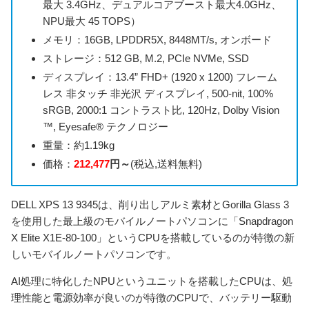
最大 3.4GHz、デュアルコアブースト最大4.0GHz、
NPU最大 45 TOPS）
メモリ：16GB, LPDDR5X, 8448MT/s, オンボード
ストレージ：512 GB, M.2, PCIe NVMe, SSD
ディスプレイ：13.4” FHD+ (1920 x 1200) フレーム
レス 非タッチ 非光沢 ディスプレイ, 500-nit, 100%
sRGB, 2000:1 コントラスト比, 120Hz, Dolby Vision
™, Eyesafe® テクノロジー
重量：約1.19kg
価格：
212,477
円～
(税込,送料無料)
DELL XPS 13 9345は、削り出しアルミ素材とGorilla Glass 3
を使用した最上級のモバイルノートパソコンに「Snapdragon
X Elite X1E-80-100」というCPUを搭載しているのが特徴の新
しいモバイルノートパソコンです。
AI処理に特化したNPUというユニットを搭載したCPUは、処
理性能と電源効率が良いのが特徴のCPUで、バッテリー駆動