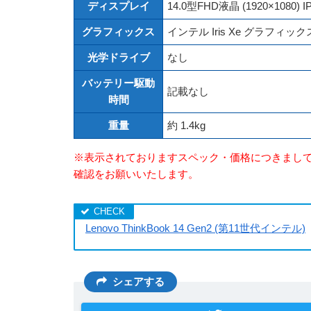
ディスプレイ
14.0型FHD液晶 (1920×10
グラフィックス
インテル Iris Xe グラフィック
光学ドライブ
なし
バッテリー駆動
記載なし
時間
重量
約 1.4kg
※表示されておりますスペック・価格につきまし
確認をお願いいたします。
Lenovo ThinkBook 14 Gen2 (第11世代インテル)
シェアする