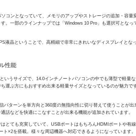
パソコンとなっていて、メモリのアップやストレージの追加・容量
一部のラインナップでは「Windows 10 Pro」も選択可となっ
質のIPS液晶ということで、高精細で非常にきれいなディスプレイとな
イル性能
というサイズで、14.0インチノートパソコンの中でも薄型で軽量な
持ち運ぶ方にもおすすめ出来る軽量サイズとなっているのが魅力で
マイクの受信パターンを単方向と360度の無指向性に切り替えて使うことが出
ン通話などを快適にこなすことが出来る機能が追加されています。
はとても充実していて、USBポートはもちろんHDMIポートや有線
－Cポート×2を搭載。様々な周辺機器へ対応できるようになっています。