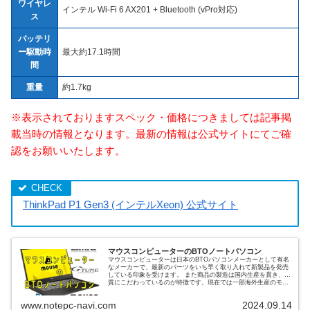
ワイヤレ
インテル Wi-Fi 6 AX201 + Bluetooth (vPro対応)
ス
バッテリ
ー駆動時
最大約17.1時間
間
重量
約1.7kg
※表示されておりますスペック・価格につきましては記事掲
載当時の情報となります。最新の情報は公式サイトにてご確
認をお願いいたします。
ThinkPad P1 Gen3 (インテルXeon) 公式サイト
マウスコンピューターのBTOノートパソコン
マウスコンピューターは日本のBTOパソコンメーカーとして有名
なメーカーで、最新のパーツをいち早く取り入れて新製品を発売
している印象を受けます。 また商品の製造は国内生産を貫き、品
質にこだわっているのが特徴です。現在では一部海外生産のモ...
www.notepc-navi.com
2024.09.14