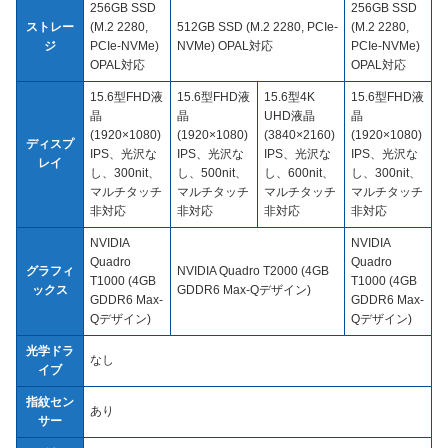
256GB SSD
256GB SSD
ストレー
(M.2 2280,
512GB SSD (M.2 2280, PCIe-
(M.2 2280,
ジ
PCIe-NVMe)
NVMe) OPAL対応
PCIe-NVMe)
OPAL対応
OPAL対応
15.6型FHD液
15.6型FHD液
15.6型4K
15.6型FHD液
晶
晶
UHD液晶
晶
(1920×1080)
(1920×1080)
(3840×2160)
(1920×1080)
ディスプ
IPS、光沢な
IPS、光沢な
IPS、光沢な
IPS、光沢な
レイ
し、300nit、
し、500nit、
し、600nit、
し、300nit、
マルチタッチ
マルチタッチ
マルチタッチ
マルチタッチ
非対応
非対応
非対応
非対応
NVIDIA
NVIDIA
Quadro
Quadro
グラフィ
NVIDIA Quadro T2000 (4GB
T1000 (4GB
T1000 (4GB
ックス
GDDR6 Max-Qデザイン)
GDDR6 Max-
GDDR6 Max-
Qデザイン)
Qデザイン)
光学ドラ
なし
イブ
指紋セン
あり
サー