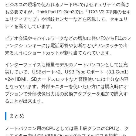
ビジネスの現場で使われるノートPCではセキュリティの高さ
も必要ですが、ThinkPad P1 Gen3では「TCG V2.0準拠のセキ
ュリティチップ」や指紋センサーなどを搭載して、セキュリ
ティを高くしています。
ビデオ会議やモバイルワークなどの増加に伴いF9からF11のフ
ァンクションキーには電話応答や切断などがワンタッチで出
来るようにショートカットが割り当てられています。
インターフェイスも軽量モデルのノートパソコンとしては充
実していて、USBポート×2、USB Type-Cポート（3.1 Gen1）
×2やHDMI、SDカードスロットなど普段使いには十分な内容
となっています。外部モニターを使いたい方には購入時にオ
プションで外部映像出力用の変換アダプターを追加で購入す
ることが出来ます。
まとめ
ノートパソコン用のCPUとしては最上級クラスのCPUと、ク
リエイター向けのNVIDIA Quadroグラフィックスを搭載した